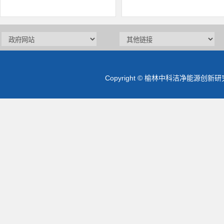
Copyright © 榆林中科洁净能源创新研究院 版权所有