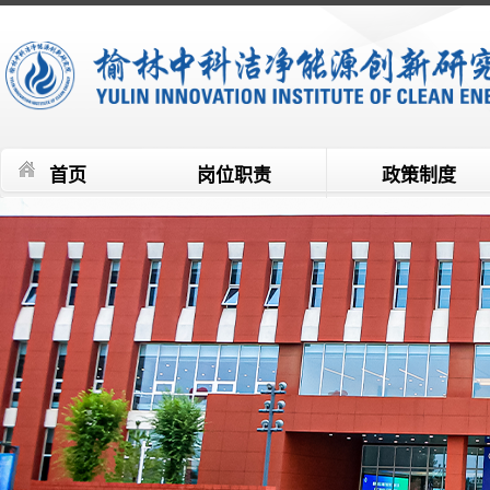
首页
岗位职责
政策制度